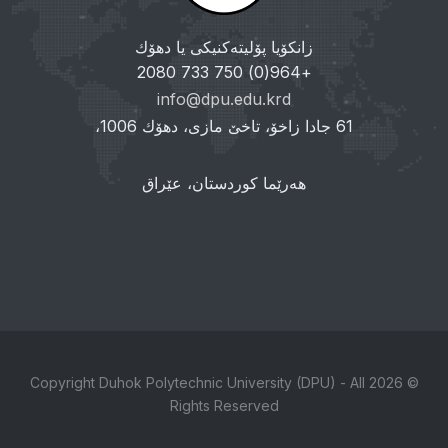
زانکۆیا پۆلیتەکنیکی یا دهۆك
+964(0) 750 733 2080
info@dpu.edu.krd
61 جادا زاخۆ، تاخێ مازی، دهۆك 1006،
هەرێما کوردستان، عێراق
© 2026 Copyright Duhok Polytechnic University (DPU) - All
Rights Reserved