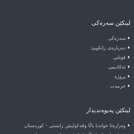
لینکێن سەرەکی
سەرەکى
دەربارەى زانکویێ
قوتابى
ئەکادیمى
پروژە
خزمەت
لینکێن پەیوەندیدار
وەزارەتا خواندنا باڵا وڤەکولینێن زانستی - کوردستان