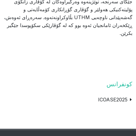
جێگای سەرنجە، توێژینەوە وەرگیراوەکان لە گۆڤاری زانکۆی
پۆلیتەکنیکی هەولێر و گۆڤاری گۆڕانکاری کۆمەڵایەتی و
گەشەپێدانی ناوچەیی UTHM بڵاوکراونەتەوە. سەرەڕای ئەوەش،
ڕێکخەران ئامانجیان ئەوە بوو کە لە گۆڤارێکی سکۆپوسدا جێگیر
بکرێن.
كونفرانس
ICOASE2025