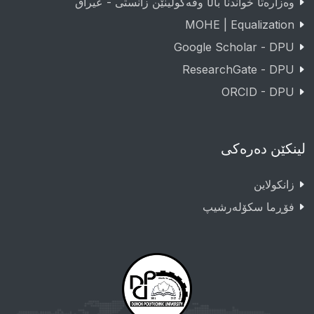
وەزارەتا خواندنا باڵا وڤەکولینێن زانستی - عيراق
MOHE | Equalization
Google Scholar - DPU
ResearchGate - DPU
ORCID - DPU
لینکێن دەرەکی
زانکولاین
فۆڕما سکۆلەرشیپ