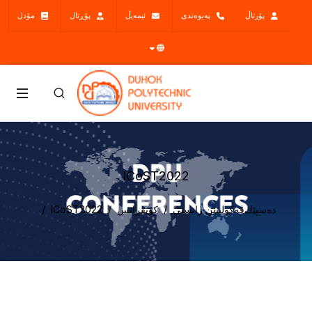
پۆرتاڵ
پەیوەندی
ئیمەیڵ
پۆڕتال
مۆدل
ICoST2022
دەسپێك
ڤه‌كولينێن زانستى
كونفرانس
ICoST2022