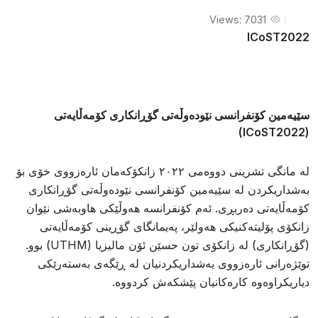
Views: 7031
ICoST2022
سێیەمین کۆنفرانسی نێودەوڵەتی گۆڕانکاری کۆمەڵایەتی
(ICoST2022)
لە مانگی تشرینی دووەمی ٢٠٢٢ زانکۆکەمان ئارەزووی خۆی بۆ
بەشداریکردن لە سێیەمین کۆنفرانسی نێودەوڵەتی گۆڕانکاری
کۆمەڵایەتی دەربڕی. ئەم کۆنفرانسە هەوڵێکی هاوبەشی نێوان
زانکۆی پۆلیتەکنیکی هەولێر، پەیمانگای گۆڕینی کۆمەڵایەتی
(گۆڕانکاری) لە زانکۆی تون حسێن ئۆن مالیزیا (UTHM) بوو.
توێژەرانی ئارەزووی بەشداریکردنیان لە ڕێگەی بەستەرێکی
دیاریکراوەوە کارەکانیان پێشکەش کردووە.