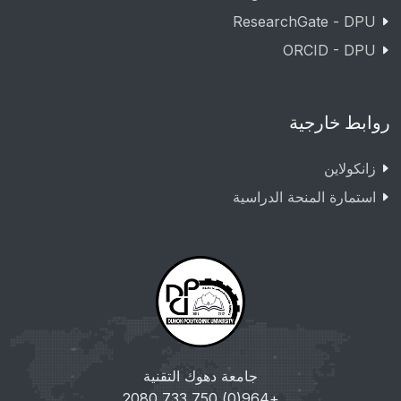
ResearchGate - DPU
ORCID - DPU
روابط خارجية
زانکولاین
استمارة المنحة الدراسية
جامعة دهوك التقنية
+964(0) 750 733 2080