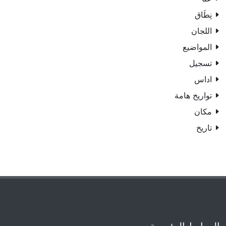
نِطَاق
اللجان
المواضيع
تسجيل
اداس
تواريخ هامة
مكان
تاريخ