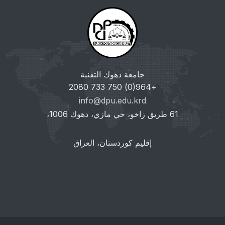
جامعة دهوك التقنية
+964(0) 750 733 2080
info@dpu.edu.krd
61 طريق زاخو، حي مازي، دهوك 1006،
إقليم كوردستان، العراق