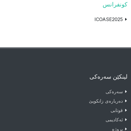
كونفرانس
ICOASE2025
لینکێن سەرەکی
سەرەکى
دەربارەى زانکویێ
قوتابى
ئەکادیمى
پروژە