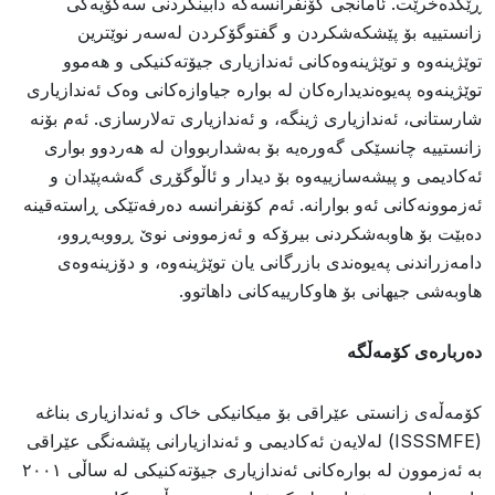
ڕێکدەخرێت. ئامانجی کۆنفرانسەکە دابینکردنی سەکۆیەکی
زانستییە بۆ پێشکەشکردن و گفتوگۆکردن لەسەر نوێترین
توێژینەوە و توێژینەوەکانی ئەندازیاری جیۆتەکنیکی و هەموو
توێژینەوە پەیوەندیدارەکان لە بوارە جیاوازەکانی وەک ئەندازیاری
شارستانی، ئەندازیاری ژینگە، و ئەندازیاری تەلارسازی. ئەم بۆنە
زانستییە چانسێکی گەورەیە بۆ بەشداربووان لە هەردوو بواری
ئەکادیمی و پیشەسازییەوە بۆ دیدار و ئاڵوگۆڕی گەشەپێدان و
ئەزموونەکانی ئەو بوارانە. ئەم کۆنفرانسە دەرفەتێکی ڕاستەقینە
دەبێت بۆ هاوبەشکردنی بیرۆکە و ئەزموونی نوێ ڕووبەڕوو،
دامەزراندنی پەیوەندی بازرگانی یان توێژینەوە، و دۆزینەوەی
هاوبەشی جیهانی بۆ هاوکارییەکانی داهاتوو.
دەربارەی کۆمەڵگە
کۆمەڵەی زانستی عێراقی بۆ میکانیکی خاک و ئەندازیاری بناغە
(ISSSMFE) لەلایەن ئەکادیمی و ئەندازیارانی پێشەنگی عێراقی
بە ئەزموون لە بوارەکانی ئەندازیاری جیۆتەکنیکی لە ساڵی ٢٠٠١