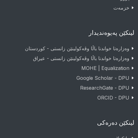
خزمەت
لینکێن پەیوەندیدار
وەزارەتا خواندنا باڵا وڤەکولینێن زانستی - کوردستان
وەزارەتا خواندنا باڵا وڤەکولینێن زانستی - عيراق
MOHE | Equalization
Google Scholar - DPU
ResearchGate - DPU
ORCID - DPU
لینکێن دەرەکی