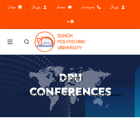
پۆرتاڵ
پەیوەندی
ئیمەیڵ
پۆڕتال
مۆدل
ICGE2021
دەسپێك
ڤه‌كولينێن زانستى
كونفرانس
ICGE2021