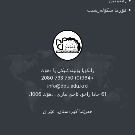
زانکولاین
فۆڕما سکۆلەرشیپ
زانکۆیا پۆلیتەکنیکی یا دهۆك
+964(0) 750 733 2080
info@dpu.edu.krd
61 جادا زاخۆ، تاخێ مازی، دهۆك 1006،
هەرێما کوردستان، عێراق