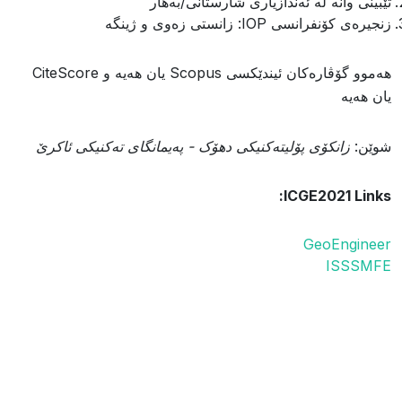
تێبینی وانە لە ئەندازیاری شارستانی/بەهار
زنجیرەی کۆنفرانسی IOP: زانستی زەوی و ژینگە
هەموو گۆڤارەکان ئیندێکسی Scopus یان هەیە و CiteScore
یان هەیە
شوێن:
زانکۆی پۆلیتەکنیکی دهۆک - پەیمانگای تەکنیکی ئاکرێ
ICGE2021 Links:
GeoEngineer
ISSSMFE