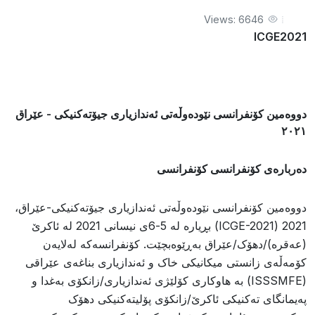
Views: 6646
ICGE2021
دووەمین کۆنفرانسی نێودەوڵەتی ئەندازیاری جیۆتەکنیکی - عێراق
٢٠٢١
دەربارەی کۆنفرانسی کۆنفرانسی
دووەمین کۆنفرانسی نێودەوڵەتی ئەندازیاری جیۆتەکنیکی-عێراق،
2021 (ICGE-2021) بڕیارە لە 5-6ی نیسانی 2021 لە ئاکرێ
(عەقرە)/دهۆک/عێراق بەڕێوەبچێت. کۆنفرانسەکە لەلایەن
کۆمەڵەی زانستی میکانیکی خاک و ئەندازیاری بناغەی عێراقی
(ISSSMFE) بە هاوکاری کۆلێژی ئەندازیاری/زانکۆی بەغدا و
پەیمانگای تەکنیکی ئاکرێ/زانکۆی پۆلیتەکنیکی دهۆک