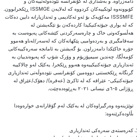
دامەزراوە. و بەشداری لە کۆنفرانسە نێودەوڵەتییەکان و
کۆبوونەوە لوتکییەکان کردووە کە لەلایەن ISSMGE ڕێکخرابوون.
ISSSMFE مەکۆیەک بۆ ئەو ئەکادیمی و ئەندازیارانە دابین دەکات
کە لە بواری جیۆتەکنیکیدا کاردەکەن بۆ تێگەیشتن لە
هەڵسوکەوتی خاک و چارەسەرکردنی کێشەکانی پەیوەست بە
سەقامگیری و بەردەوامیی پێکهاتەکان کە لەسەر/لەناو هەموو
جۆرە خاکێکدا دامەزراون. بۆ گەیشتن بە ئامانجە سەرەکییەکانی
کۆمەڵگا، چەندین سیمپۆزیۆم و وۆرک شۆپ کە پەیوەندییان بە
ئەندازیاری جیۆتەکنیکییەوە هەبوو ڕێکخرا. یەکێک لەو چالاکییە
گرنگانە ڕێکخستنی دووەمین کۆنفرانسی نێودەوڵەتی ئەندازیاری
جیۆتەکنیکی- عێراقە کە لە ئاکرێ (عەقرە)/ دهۆک/عێراق لە
ڕۆژانی ٥-٦ی نیسانی ٢٠٢١ بەڕێوەدەچێت.
توێژینەوە وەرگیراوەکان لە یەکێک لەم گۆڤارانەی خوارەوەدا
بڵاودەکرێنەوە:
کەرەستەی سەرەکی ئەندازیاری