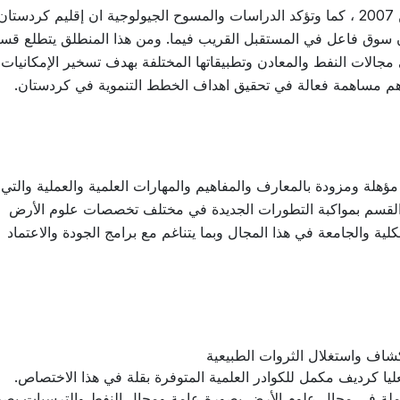
تم تصدير النفط من حقول إقليم كردستان ابتداء من 2007 ، كما وتؤكد الدراسات والمسوح الجيولوجية ان إقليم كرد
ن سوق فاعل في المستقبل القريب فيما. ومن هذا المنطلق يتطلع قس
 مجالات النفط والمعادن وتطبيقاتها المختلفة بهدف تسخير الإمكانيات
اهم مساهمة فعالة في تحقيق اهداف الخطط التنموية في كردستان.
مؤهلة ومزودة بالمعارف والمفاهيم والمهارات العلمية والعملية والتي
زم القسم بمواكبة التطورات الجديدة في مختلف تخصصات علوم الأرض
 والجامعة في هذا المجال وبما يتناغم مع برامج الجودة والاعتماد
لعليا كرديف مكمل للكوادر العلمية المتوفرة بقلة في هذا الاختصاص.
عاملة في مجال علوم الأرض بصورة عامة ومجال النفط والترسبات بصو