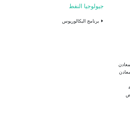
جيولوجيا النفط
برنامج البكالوريوس
لنفط والمعادن
معادن
اض