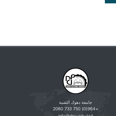
جامعة دهوك التقنية
+964(0) 750 733 2080
info@dpu.edu.krd