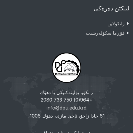
لینکێن دەرەکی
زانکولاین
فۆڕما سکۆلەرشیپ
زانکۆیا پۆلیتەکنیکی یا دهۆك
+964(0) 750 733 2080
info@dpu.edu.krd
61 جادا زاخۆ، تاخێ مازی، دهۆك 1006،
هەرێما کوردستان، عێراق