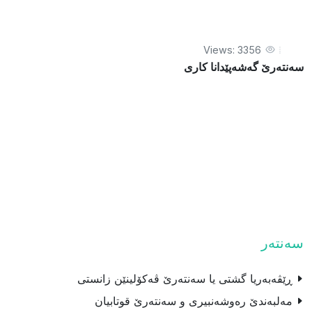
Views: 3356
سه‌نته‌رێ گه‌شه‌پێدانا كارى
سەنتەر
ڕێڤەبەریا گشتی یا سەنتەرێ ڤەکۆلینێن زانستی
مه‌لبه‌ندێ ره‌وشه‌نبیری و سه‌نته‌رێ قوتابیان