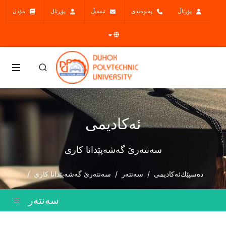
پۆرتاڵ
پەیوەندی
ئیمەیڵ
پۆڕتال
مۆدل
ئەکادیمی
سه‌نته‌رێ گه‌شه‌پێدانا كارى
دەسپێك
ئەکادیمی
سەنتەر
سه‌نته‌رێ گه‌شه‌پێدانا كارى
سەنتەر