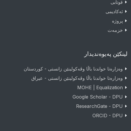
قوتابى
ئەکادیمى
پروژە
خزمەت
لینکێن پەیوەندیدار
وەزارەتا خواندنا باڵا وڤەکولینێن زانستی - کوردستان
وەزارەتا خواندنا باڵا وڤەکولینێن زانستی - عيراق
MOHE | Equalization
Google Scholar - DPU
ResearchGate - DPU
ORCID - DPU