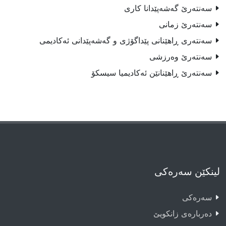
سه‌نته‌رێ گه‌شه‌پێدانا كارى
سه‌نته‌رێ زمانی
سەنتەری ڕاهێنانی پێداگۆژی و گەشەپێدانی ئەکادیمی
سەنتەرێ وەرزشى
سەنتەرێ ڕاهێنانێن ئەکادیمیا سیسکۆ
لینکێن سەرەکی
سەرەکى
دەربارەى زانکویێ