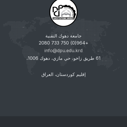
جامعة دهوك التقنية
+964(0) 750 733 2080
info@dpu.edu.krd
61 طريق زاخو، حي مازي، دهوك 1006،
إقليم كوردستان، العراق