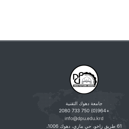
جامعة دهوك التقنية
+964(0) 750 733 2080
info@dpu.edu.krd
61 طريق زاخو، حي مازي، دهوك 1006،