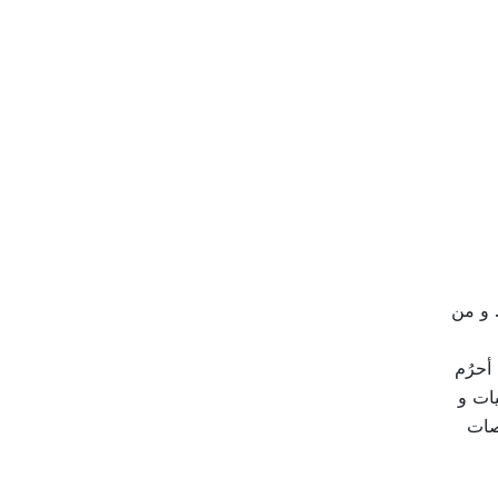
. و من
أحرُم
ات و
صات