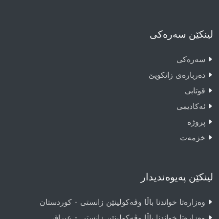
لینکێن سەرەکی
سەرەکى
دەربارەى زانکویێ
قوتابى
ئەکادیمى
پروژە
خزمەت
لینکێن پەیوەندیدار
وەزارەتا خواندنا باڵا وڤەکولینێن زانستی - کوردستان
وەزارەتا خواندنا باڵا وڤەکولینێن زانستی - عيراق