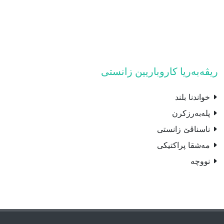
ریڤەبەریا کاروباریین زانستى
خواندنا بلند
پله‌بەرزکرن
ناسناڤێ زانستى
مەشقا پراکتیکى
نووچه‌