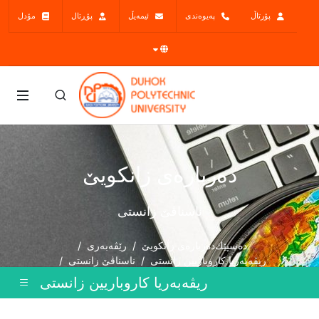
پۆرتاڵ
پەیوەندی
ئیمەیڵ
پۆڕتال
مۆدل
ده‌رباره‌ی زانكویێ
ناسناڤێ زانستى
دەسپێك
ده‌رباره‌ی زانكویێ
رێڤەبەری
ریڤەبەریا کاروباریین زانستى
ناسناڤێ زانستى
ریڤەبەریا کاروباریین زانستى