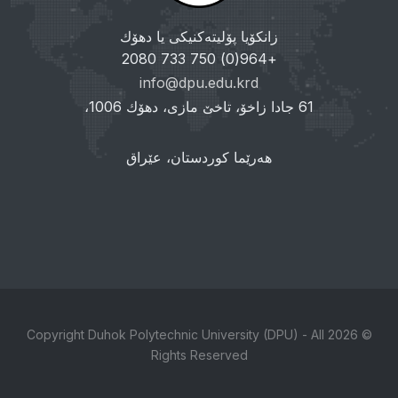
زانکۆیا پۆلیتەکنیکی یا دهۆك
+964(0) 750 733 2080
info@dpu.edu.krd
61 جادا زاخۆ، تاخێ مازی، دهۆك 1006،
هەرێما کوردستان، عێراق
© 2026 Copyright Duhok Polytechnic University (DPU) - All
Rights Reserved