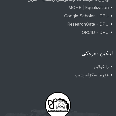
MOHE | Equalization
Google Scholar - DPU
ResearchGate - DPU
ORCID - DPU
لینکێن دەرەکی
زانکولاین
فۆڕما سکۆلەرشیپ