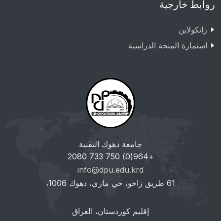
روابط خارجية
زانکولاین
استمارة المنحة الدراسية
جامعة دهوك التقنية
+964(0) 750 733 2080
info@dpu.edu.krd
61 طريق زاخو، حي مازي، دهوك 1006،
إقليم كوردستان، العراق