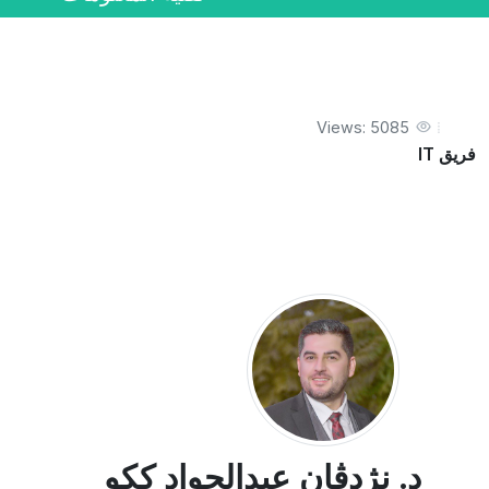
Views: 5085
فريق IT
د. نژدڤان عبدالجواد ككو