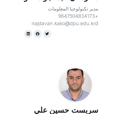
مدير تكنولوجيا المعلومات
+9647504834173
najdavan.kako@dpu.edu.krd
سربست حسين علي