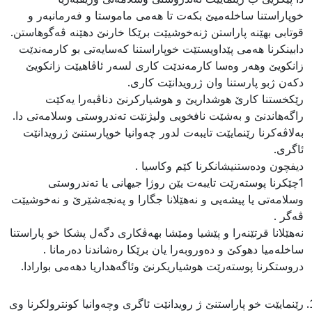
خوپاراستنا ساخله‌میێ بكه‌ت تا هه‌مى ماموستا و فه‌رمانبه‌ر و
قوتابى بهێنه‌ پاراستن ژنه‌خوشیێت برێكا خارنێ دهێنه‌ ڤه‌گوهاستن.
دابینكرنا هه‌مى پێداویستێت خوپاراستنا كه‌سایه‌تى بو كارمه‌ندێت
زانكویێ وهه‌ر وه‌سا كارمه‌ندێت كارى لسه‌ر ئاڤاهیێت زانكویێ
دكه‌ن ژبو پارستنا وان ژرویدانێت كارى.
رێكخستنا كارێ هوشداریێ و هوشیاركرنێ دناڤبه‌را یه‌كێت
راگه‌هاندنێ و به‌شێت نافخویى ولیژنێت ته‌ندروستى وسلامه‌تى دا.
به‌لاڤه‌كرنا رێنمایێت تایبه‌ت لدور ‌چه‌وانیا خوپارستنێ ژرویدانێت
ئاگرى.
دیفچون وده‌ستنیشانكرنا كێم وكاسیا .
1چێكرنا پوسته‌رێت تایبه‌ت یێن روژا جیهانى یا ته‌ندروستى
وسلامه‌تى یا پیشه‌یى و نه‌هێلانا جگارا و په‌نجه‌شێرێ و نه‌خوشیێت
ڤه‌گر .
نه‌هێلانا قرتێنه‌را و پێشیا ومێشا بهه‌ڤكارى دگه‌ل پشكا خو پاراستنا
ساخله‌میا دهوكێ و ده‌وروبه‌را یان برێکا رەشاندنا دەرمانا .
دروستكرنا پوسته‌رێت هوشیاریكرنێ وئاگه‌هداریا دهه‌مى بوارادا.
رێنمایێت خو پاراستنێ ژ رویدانێت ئاگرى وچه‌وانیا كونترولكرنا وى