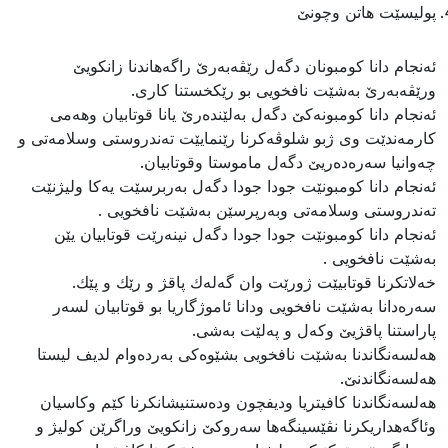
پولیسێت هاتن وچونێ
ئه‌نجام دانا كومبونان دگه‌ل رێڤه‌به‌رێ راگه‌هاندنا زانكویێ
ورێڤه‌به‌رێ به‌شێت نافخویى بو رێكخستنا كارى.
ئه‌نجام دانا كومبونه‌كێ دگه‌ل به‌لێنده‌رێ یانا قوتابیان وهه‌مى
كارمه‌ندێت وى ژبو شلوڤه‌كرنا رێنمایێت ته‌ندروستى وسلامه‌تى و
چه‌وانیا سه‌ره‌ده‌ریێ دگه‌ل ماموستا وقوتابیان.
ئه‌نجام دانا كومبونێت جودا جودا دگه‌ل به‌ربرسێت یه‌كا ولیژنێت
ته‌ندروستى وسلامه‌تى وبه‌رپرسێن به‌شێت نافخویى .
ئه‌نجام دانا كومبونێت جودا جودا دگه‌ل نینه‌رێت قوتابیان یێن
به‌شێت نافخویى .
خه‌لاتكرنا قوتابیێت ژورێت وان گه‌له‌ك پاقژ و رێك و پێك.
سه‌ره‌دانا به‌شێت نافخویى ودانا ئاموژگاریا بو قوتابیان لسه‌ر
پاراستنا پاقژیێ وكه‌ل و په‌لێت به‌شى.
هه‌لسه‌نگاندنا به‌شێت نافخویى بشێوه‌كى به‌رده‌وام لدیف لیستا
هه‌لسه‌نگاندنێ.
هه‌لسه‌نگاندنا كافیتریا ودیفچون وده‌ستنیشانكرنا كێم وكاسیان
وئاگه‌هداریكرنا نڤێسینگه‌ها سه‌روكێ زانكویێ وراگرێن كولیژ و