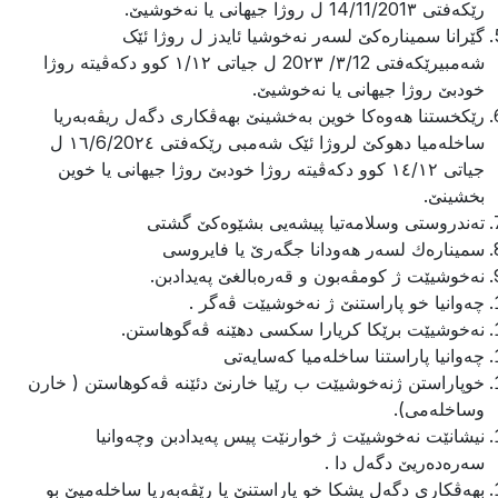
رێكه‌فتی 14/11/201٣ ل روژا جیهانى یا نه‌خوشیێ.
گێرانا سمیناره‌كێ لسه‌ر نه‌خوشیا ئایدز ل روژا ئێک
شەمبیرێكه‌فتی ٣/12/ 20٢٣ ل جیاتی ١/١٢ کوو دکەڤیتە روژا
خودبێ روژا جیهانى یا نه‌خوشیێ.
رێكخستنا هه‌وه‌كا خوین به‌خشینێ بهه‌ڤكارى دگه‌ل ریڤه‌به‌ریا
ساخله‌میا دهوكێ لروژا ئێک شەمبی رێكه‌فتى ١٦/6/20٢٤ ل
جیاتی ١٤/١٢ کوو دکەڤیتە روژا خودبێ روژا جیهانى یا خوین
بخشینێ.
ته‌ندروستى وسلامه‌تیا پیشه‌یى بشێوه‌كێ گشتى
سمیناره‌ك لسه‌ر هه‌ودانا جگه‌رێ یا فایروسى
نه‌خوشیێت ژ كومڤه‌بون و قه‌ره‌بالغێ په‌یدادبن.
چه‌وانیا خو پاراستنێ ژ نه‌خوشیێت ڤه‌گر .
نه‌خوشیێت برێكا كریارا سكسى دهێنه‌ ڤه‌گوهاستن.
چه‌وانیا پاراستنا ساخله‌میا كه‌سایه‌تى
خوپاراستن ژنه‌خوشیێت ب رێیا خارنێ دئێنه‌ ڤه‌كوهاستن ( خارن
وساخله‌مى).
نیشانێت نه‌خوشیێت ژ خوارنێت پیس په‌یدادبن وچه‌وانیا
سه‌ره‌ده‌ریێ دگه‌ل دا .
بهه‌ڤكارى دگه‌ل پشكا خو پاراستنێ یا رێڤه‌به‌ریا ساخله‌میێ بو