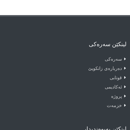
لینکێن سەرەکی
سەرەکى
دەربارەى زانکویێ
قوتابى
ئەکادیمى
پروژە
خزمەت
لینکێن پەیوەندیدار