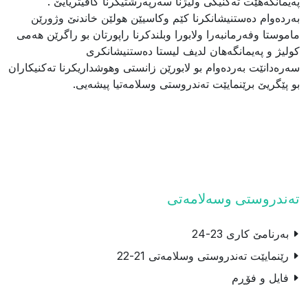
په‌یمانگه‌هێت ته‌كنیكى ولیژنا سه‌رپه‌رشتیكرنا كافیتریایێ .
به‌رده‌وام ده‌ستنیشانكرنا كێم وكاسیێن هولێن خاندنێ وژورێن
ماموستا وفه‌رمانبه‌را ولابورا وبلندكرنا راپورتان بو راگرێن هه‌مى
كولیژ و په‌یمانگه‌هان لدیف لیستا ده‌ستنیشانكرى
سه‌ره‌دانێت به‌رده‌وام بو لابورێن زانستى وهوشداریكرنا ته‌كنیكاران
بو پێگریێ برێنمایێت ته‌ندروستى وسلامه‌تیا پیشه‌یى.
ته‌ندروستى وسه‌لامه‌تى
بەرنامێ كارى 23-24
رێنمایێت تەندروستى وسلامەتى 21-22
فایل و فۆڕم