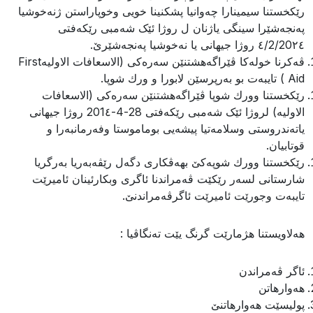
رێكخستنا سیمینارا چه‌وانیا پشكنینا خویى وخوپاراستن ژنه‌خوشیا
په‌نجه‌شێرا سینگى یاژنان ل روژا ئێک شەمبی رێکەفتی
٤/2/20٢٤ روژا جیهانى یا نه‌خوشیا په‌نجه‌شێرێ.
ڤه‌كرنا خوله‌كا ڤێراگه‌هشتنێن سه‌ره‌كى (الاسعافات الاولیه‌First
Aid ) تایبه‌ت بو به‌رپرسێن لابورا و ورك شوپا.
رێكخستنا وورك شوپا ڤێراگه‌هشتنێن سه‌ره‌كى (الاسعافات
الاولیه‌) لروژا ئێک شه‌مبى رێكه‌فتى 28-4-201٤ روژا جیهانى
یاته‌ندروستى وسلامه‌تیا پیشه‌یى بوماموستا وفه‌رمانبه‌را و
قوتابیان.
رێكخستنا وورك شوپه‌كێ بهه‌ڤكارى دگه‌ل رێڤه‌به‌ریا به‌رگریا
شارستانى لسه‌ر رێكێت ڤه‌مراندنا ئاگرى وبكارئینان ئامیرێت
تایبه‌ت وجورێت ئامیرێت ئاگرڤه‌مراندنێ.
هه‌لاویستنا هژمارێت گرنگ یێت ته‌نگاڤیا :
ئاگر ڤه‌مراندن
هه‌وارهاتن
پولیسێت هه‌وارهاتنێ