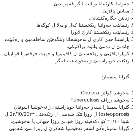
چه‌وانیا بكارئینانا بوتلێت ئاگر ڤه‌مراندنێ
مفایێن پاقژیێ.
زیانێن جگاره‌كێشانێ.
رێنمایێت چه‌وانیا ریكخستنا كه‌ل و په‌لا ل كوگه‌ها
رێنمایێت رێكخستنا كارێ لابورا
پاراستنا جهێ كارى ل نه‌خوشخانا وبنگه‌هێن ساخله‌میێ و زه‌ڤیێت
چاندنێ ل ده‌مێ وانێت پراكتیكى.
كریارا پاقژیێ و رێكخستنێ ل كافیتیریا و جهێت خرڤه‌بونا قوتابیان
رێكێت خوپاراستنێ ژ نه‌خوشیێت ڤه‌گر.
گێرانا سیمینارا
نه‌خوشیا كولێرا Cholera
نه‌خوشیا زراڤ Tuberculosis
گێرانا سمینارا لسه‌ر چه‌وانیا خوپاراستنێ ژ نه‌خوشیا (سوفان
osteoporosis) ل روژا ئێک شەمبی ل رێكه‌فتى 2٢/10/20٢٣ ل
شینا ٢٠/١٠ کو دکەڤیتە روژا خودبێ روژا جیهانى یا نه‌خوشیێ.
گێرانا سمیناره‌كێ لسه‌ر نه‌خوشیا شه‌كرێ ل روژا سێ شەمبی