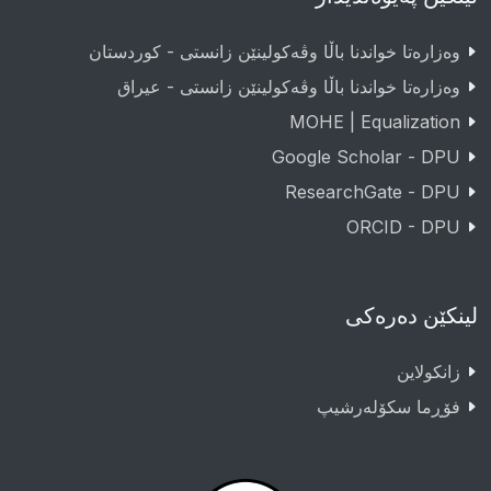
وەزارەتا خواندنا باڵا وڤەکولینێن زانستی - کوردستان
وەزارەتا خواندنا باڵا وڤەکولینێن زانستی - عيراق
MOHE | Equalization
Google Scholar - DPU
ResearchGate - DPU
ORCID - DPU
لینکێن دەرەکی
زانکولاین
فۆڕما سکۆلەرشیپ