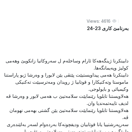
Views: 4616
بەرنامێ كارى 23-24
دابینكرنا ژینگه‌هه‌كا ئارام وساخله‌م ل سه‌روكاتیا زانكویێ وهه‌مى
كولیژ وپه‌یمانگه‌ها.
دابینكرنا هه‌مى پیداویستیێت پێتڤى یێن لابورا و وه‌رشا ژبو پاراستنا
ماموستا وته‌كنیكارا و قوتابیا ژ رویدان ومه‌ترسیێت ته‌كنیكى
وكیمیائى و بایولوجى.
هه‌لاویستنا تابلویا رێنمایێت سلامه‌تیێ ب هه‌مى لابور و وه‌رشا ڤه‌
لدیف تایبه‌تمه‌ندیا وان.
هه‌لاویستنا تابلویا رێنمایێت سلامه‌تیێ یێن گشتى بهه‌مى نهومان
ڤه‌.
سه‌رپه‌رشتییا یانا قوتابیان ودیفچونه‌كا به‌رده‌وام لسه‌ر به‌لێنده‌رى
دا پێگریێ ب رێنمایێت ته‌ندروستى وسلامه‌تى ورێڤبه‌ریا