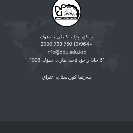
زانکۆیا پۆلیتەکنیکی یا دهۆك
+964(0) 750 733 2080
info@dpu.edu.krd
61 جادا زاخۆ، تاخێ مازی، دهۆك 1006،
هەرێما کوردستان، عێراق